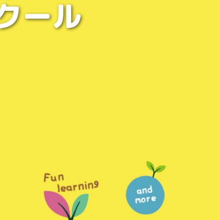
クール
、