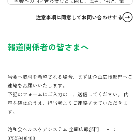
当会への問い合わせなどに際し、氏名、住所、電
話番号、電子メールアドレスなどの情報の提供を
注意事項に同意してお問い合わせする
お願いしております。情報の提供は任意ではあり
ますが、それらの情報のなかで、記入漏れや不備
があった場合には、十分な回答ができないことも
ありますので、ご了承ください。なお、提供いた
報道関係者の皆さまへ
だいた個人情報は適切に管理いたします。
3. 収集した個人情報の利用目的について
当会へ取材を希望される場合、まずは企画広報部門へご
提供いただいた個人情報は、問い合わせ内容につ
連絡をお願いいたします。
いての調査や回答、業務改善などのために利用さ
下記のフォームにご入力の上、送信してください。 内
せていただきます。
容を確認のうえ、担当者よりご連絡させていただきま
す。
4. 収集した個人情報の第三者への提供および外部
への預託について
洛和会ヘルスケアシステム 企画広報部門 TEL：
提供いただいた個人情報は、上記の利用目的の範
075(594)8488