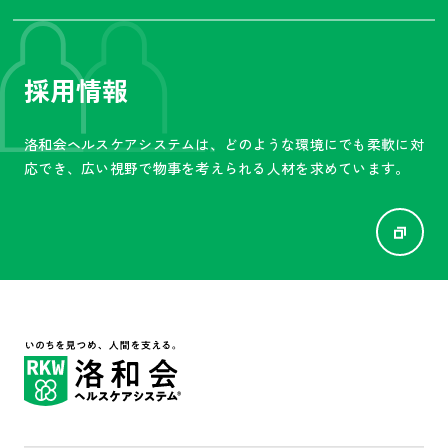
絡のうえ、所定の手続をお願いいたします。な
お、法令に違反する場合などは、上記についてお
断りすることがありますのでご承知ください。
採用情報
6. 学会・医学雑誌などへの発表について
洛和会ヘルスケアシステムは、
どのような環境にでも柔軟に対
特定の患者、利用者、関係者の症例や検査結果な
応でき、広い視野で物事を
考えられる人材を求めています。
どの記録を学会、研究会、学会誌などで報告する
場合、匿名化し個人を特定できない形にいたしま
す。匿名化が困難な場合は、同意を得ます。
7. Google Analyticsの利用について
当会のホームページでは、利用状況の把握・改善
の参考に「Google Analytics」を利用してアクセス
情報を収集しています。サイト内では、Googleか
ら提供されるCookieを使用して利用者の情報を収
集しますが、個人を特定する情報は取得していま