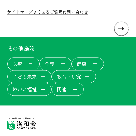
サイトマップ
よくあるご質問
お問い合わせ
その他施設
医療
介護
健康
子ども未来
教育・研究
障がい福祉
関連
洛和会音羽病院
介護サービス
洛和会音羽病院健診センター
洛和東桂坂保育園
洛和会京都看護学校
障がい者福祉施設
居宅介護支援事業[ウェルネット]
介護付有料老人ホーム
洛和会丸太町病院
洛和桂小規模保育園
障がい者就労支援事業所
洛和会音羽記念病院
サービス付き高齢者向け住宅
洛和会東寺南クリニック健診センター
洛和桂川小規模保育園
洛和会京都音楽療法研究センター
洛和会搬送部門[トランスポート]
洛和大塚みどり保育園
洛和会音羽リハビリテーション病院
洛和会医療介護サービスセンター
洛和メディカルスポーツ京都丸太町
守山市立吉身保育園
洛和会京都医学教育センター
障がい者労働支援事業
洛和みずのさと保育園
洛和会東寺南クリニック
居宅介護支援事業
守山市立よしみ乳児保育園
洛和会学術支援センター
洛和会訪問看護ステーション
らくわ往診矢野医院
洛和なごみ保育園