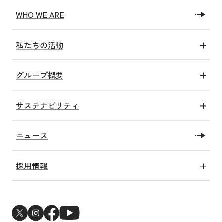
せん。
WHO WE ARE
Google Analyticsの利用により収集されたデータ
は、Google社のプライバシーポリシーに基づいて
私たちの活動
管理されています。Google Analyticsの利用規約・
医療アクト
プライバシーポリシーについてはGoogle Analytics
グループ概要
介護アクト
のホームページをご確認ください。
グループ情報
健康アクト
8. 担当部署
サステナビリティ
沿革
子ども未来アクト
本同意書ならびに個人情報の取り扱い全般に関し
トップコミットメント
私たちの施設
教育・研究アクト
ニュース
ての問い合わせなどについては、洛和会ヘルスケ
SDGsへの取り組み
社会福祉法人洛和福祉会
障がい福祉アクト
アシステムのホームページ管理部署で対応いたし
洛和会健康経営宣言
メディア情報一覧
関連アクト
ます。
採用情報
ESGへの取り組み
新卒採用
サステナビリティトピックス
中途採用
新型コロナウイルス感染症対策
医師・研修医採用