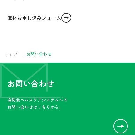
囲内で第三者への提供や外部へ預託する場合があ
りますが、その際は個人情報の保護水準を十分に
満たしている業社を選定し、継続的に管理状況を
取材お申し込みフォーム
監視いたします。
5. 個人情報の開示・訂正・削除などについて
メールを送信された方は、当会が保有する個人情
トップ
お問い合わせ
報について、
開示を請求することができます。
お問い合わせ
その情報の利用目的について通知を求めること
ができます。
開示の結果、個人情報の訂正・削除を請求する
洛和会ヘルスケアシステムへの
ことができます。
お問い合わせはこちらから。
利用または提供の停止を求めることができま
す。
上記について請求される場合は、下記担当者に連