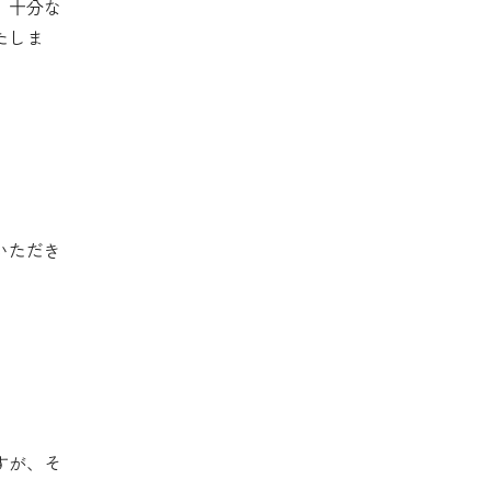
、十分な
たしま
いただき
て
すが、そ