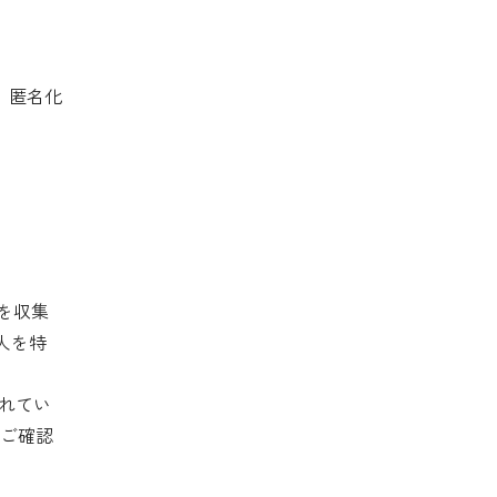
、匿名化
報を収集
人を特
されてい
ジをご確認