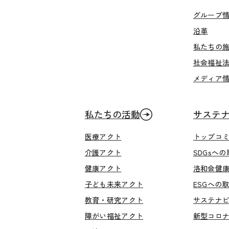
グループ
沿革
私たちの
社会福祉
メディア
私たちの活動
サステ
医療アクト
トップコ
介護アクト
SDGsへ
健康アクト
洛和会健
子ども未来アクト
ESGへの
教育・研究アクト
サステナ
障がい福祉アクト
新型コロ