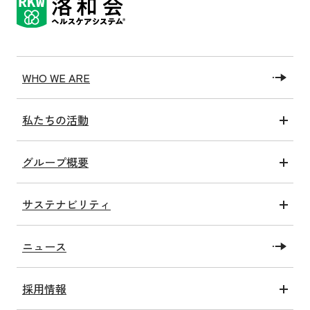
WHO WE ARE
私たちの活動
医療アクト
グループ概要
介護アクト
グループ情報
健康アクト
サステナビリティ
沿革
子ども未来アクト
トップコミットメント
私たちの施設
教育・研究アクト
ニュース
SDGsへの取り組み
社会福祉法人洛和福祉会
障がい福祉アクト
洛和会健康経営宣言
メディア情報一覧
関連アクト
採用情報
ESGへの取り組み