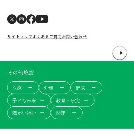
新卒採用
サステナビリティトピックス
中途採用
新型コロナウイルス感染症対策
医師・研修医採用
サイトマップ
よくあるご質問
お問い合わせ
その他施設
医療
介護
健康
子ども未来
教育・研究
障がい福祉
関連
洛和会音羽病院
介護サービス
洛和会音羽病院健診センター
洛和東桂坂保育園
洛和会京都看護学校
障がい者福祉施設
居宅介護支援事業[ウェルネット]
介護付有料老人ホーム
洛和会丸太町病院
洛和桂小規模保育園
障がい者就労支援事業所