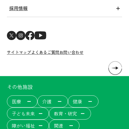
洛和会健康経営宣言
メディア情報一覧
関連アクト
採用情報
ESGへの取り組み
新卒採用
サステナビリティトピックス
中途採用
新型コロナウイルス感染症対策
医師・研修医採用
サイトマップ
よくあるご質問
お問い合わせ
その他施設
医療
介護
健康
子ども未来
教育・研究
障がい福祉
関連