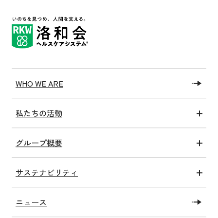
WHO WE ARE
私たちの活動
医療アクト
グループ概要
介護アクト
グループ情報
健康アクト
サステナビリティ
沿革
子ども未来アクト
トップコミットメント
私たちの施設
教育・研究アクト
ニュース
SDGsへの取り組み
社会福祉法人洛和福祉会
障がい福祉アクト