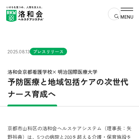
サイト内検
MENU
プレスリリース
2025.08.13
洛和会京都看護学校× 明治国際医療大学
予防医療と地域包括ケアの次世代
ナース育成へ
京都市山科区の洛和会ヘルスケアシステム（理事長：矢
野裕典）は、5つの病院と200を超える介護・保育施設を