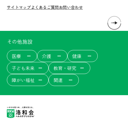
サイトマップ
よくあるご質問
お問い合わせ
その他施設
医療
介護
健康
子ども未来
教育・研究
障がい福祉
関連
洛和会音羽病院
介護サービス
洛和会音羽病院健診センター
洛和東桂坂保育園
洛和会京都看護学校
障がい者福祉施設
居宅介護支援事業[ウェルネット]
介護付有料老人ホーム
洛和会丸太町病院
洛和桂小規模保育園
障がい者就労支援事業所
洛和会音羽記念病院
サービス付き高齢者向け住宅
洛和会東寺南クリニック健診センター
洛和桂川小規模保育園
洛和会京都音楽療法研究センター
洛和会搬送部門[トランスポート]
洛和大塚みどり保育園
洛和会音羽リハビリテーション病院
洛和会医療介護サービスセンター
洛和メディカルスポーツ京都丸太町
守山市立吉身保育園
洛和会京都医学教育センター
障がい者労働支援事業
洛和みずのさと保育園
洛和会東寺南クリニック
居宅介護支援事業
守山市立よしみ乳児保育園
洛和会学術支援センター
洛和会訪問看護ステーション
らくわ往診矢野医院
洛和なごみ保育園
二条駅前クリニック
訪問リハビリテーション
京都市音羽児童館
京都市大塚児童館