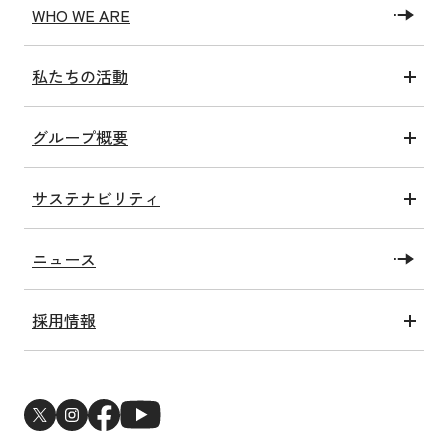
WHO WE ARE
私たちの活動
医療アクト
グループ概要
介護アクト
グループ情報
健康アクト
サステナビリティ
沿革
子ども未来アクト
トップコミットメント
私たちの施設
教育・研究アクト
ニュース
SDGsへの取り組み
社会福祉法人洛和福祉会
障がい福祉アクト
洛和会健康経営宣言
メディア情報一覧
関連アクト
採用情報
ESGへの取り組み
新卒採用
サステナビリティトピックス
中途採用
新型コロナウイルス感染症対策
医師・研修医採用