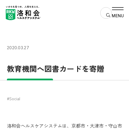
サイト内検
MENU
2020.03.27
教育機関へ図書カードを寄贈
#Social
質の高い教育をみんなに
人や国の不平等をなくそう
パートナーシップで目標を達成しよう
洛和会ヘルスケアシステムは、京都市・大津市・守山市