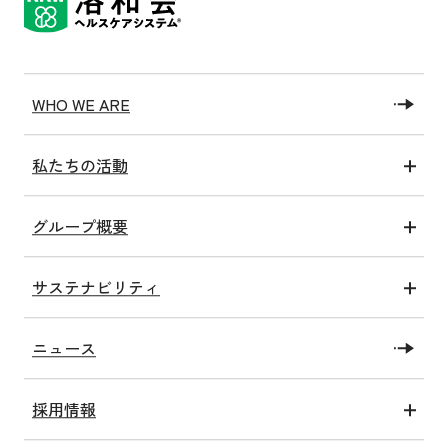
WHO WE ARE
私たちの活動
医療アクト
グループ概要
介護アクト
グループ情報
健康アクト
サステナビリティ
沿革
子ども未来アクト
トップコミットメント
私たちの施設
教育・研究アクト
ニュース
SDGsへの取り組み
社会福祉法人洛和福祉会
障がい福祉アクト
洛和会健康経営宣言
メディア情報一覧
関連アクト
採用情報
ESGへの取り組み
新卒採用
サステナビリティトピックス