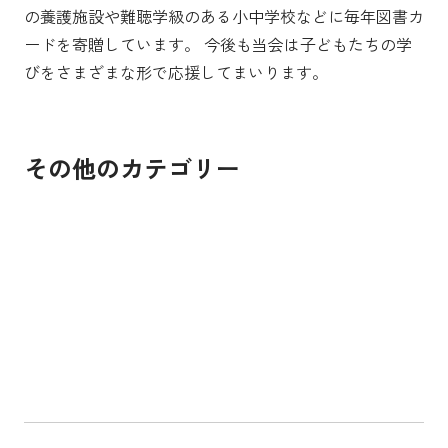
の養護施設や難聴学級のある小中学校などに毎年図書カ
ードを寄贈しています。 今後も当会は子どもたちの学
びをさまざまな形で応援してまいります。
その他のカテゴリー
貧困をなくそう
饑餓をゼロに
すべての人に健康と
質の高い教育をみんなに
ジェンダー平等を実現しよう
安全な水とトイレを
エネルギーをみんなに そしてクリーンに
働きがいも 経済成長も
産業と技術革新の基
人や国の不平等をなくそう
住み続けられるまちづくりを
つくる責任 つかう責
気候変動に具体的な対策を
海の豊かさを守ろう
陸の豊かさも守ろう
平和と公正をすべての人に
パートナーシップで目標を達成しよう
SUSTAINABLE DEVE