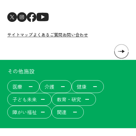
中途採用
新型コロナウイルス感染症対策
医師・研修医採用
サイトマップ
よくあるご質問
お問い合わせ
その他施設
医療
介護
健康
子ども未来
教育・研究
障がい福祉
関連
洛和会音羽病院
介護サービス
洛和会音羽病院健診センター
洛和東桂坂保育園
洛和会京都看護学校
障がい者福祉施設
居宅介護支援事業[ウェルネット]
介護付有料老人ホーム
洛和会丸太町病院
洛和桂小規模保育園
障がい者就労支援事業所