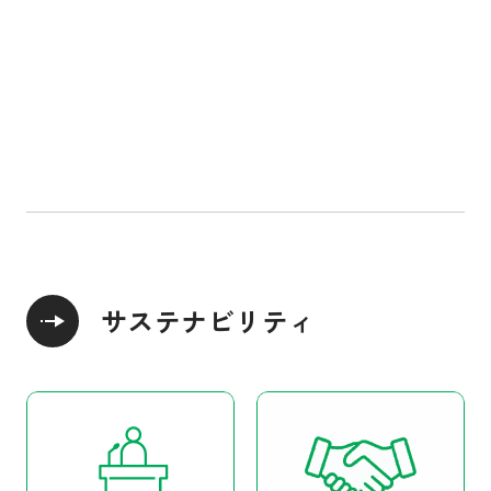
エネルギーをみんなに そしてクリーンに
働きがいも 経済成長も
産業と技術革新の基
人や国の不平等をなくそう
住み続けられるまちづくりを
つくる責任 つかう責
気候変動に具体的な対策を
海の豊かさを守ろう
陸の豊かさも守ろう
平和と公正をすべての人に
パートナーシップで目標を達成しよう
SUSTAINABLE DEVE
サステナビリティ