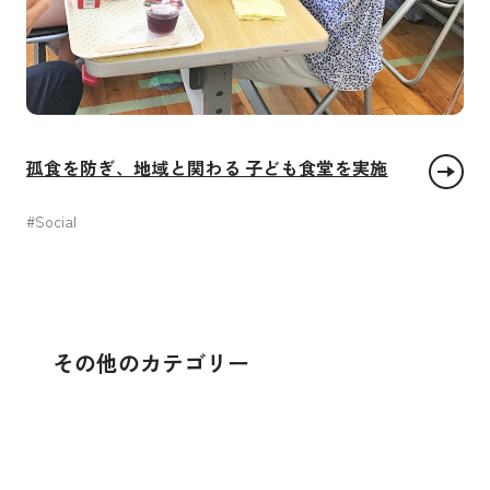
孤食を防ぎ、地域と関わる 子ども食堂を実施
#Social
貧困をなくそう
饑餓をゼロに
すべての人に健康と福祉を
住み続けられるまちづくりを
パートナーシップで目標を達成し
その他のカテゴリー
貧困をなくそう
饑餓をゼロに
すべての人に健康と
質の高い教育をみんなに
ジェンダー平等を実現しよう
安全な水とトイレを