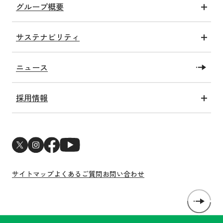
グループ概要
介護アクト
グループ情報
健康アクト
サステナビリティ
沿革
子ども未来アクト
トップコミットメント
私たちの施設
教育・研究アクト
ニュース
SDGsへの取り組み
社会福祉法人洛和福祉会
障がい福祉アクト
洛和会健康経営宣言
メディア情報一覧
関連アクト
採用情報
ESGへの取り組み
新卒採用
サステナビリティトピックス
中途採用
新型コロナウイルス感染症対策
医師・研修医採用
サイトマップ
よくあるご質問
お問い合わせ