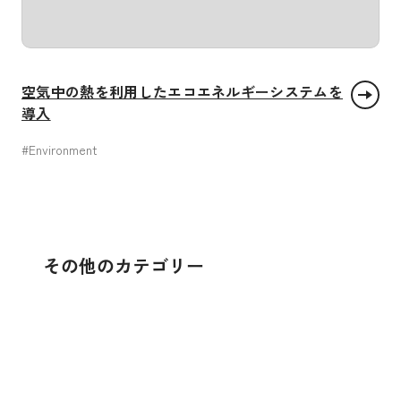
空気中の熱を利用したエコエネルギーシステムを
導入
#Environment
エネルギーをみんなに そしてクリーンに
住み続けられるまちづくりを
つくる責任 つかう責任
気候変動に具体的な対策を
その他のカテゴリー
貧困をなくそう
饑餓をゼロに
すべての人に健康と
質の高い教育をみんなに
ジェンダー平等を実現しよう
安全な水とトイレを
エネルギーをみんなに そしてクリーンに
働きがいも 経済成長も
産業と技術革新の基