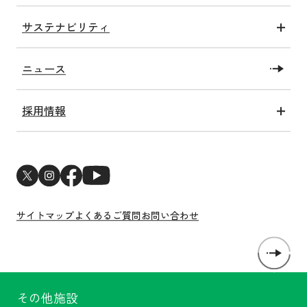
グループ情報
健康アクト
サステナビリティ
沿革
子ども未来アクト
トップコミットメント
私たちの施設
教育・研究アクト
ニュース
SDGsへの取り組み
社会福祉法人洛和福祉会
障がい福祉アクト
洛和会健康経営宣言
メディア情報一覧
関連アクト
採用情報
ESGへの取り組み
新卒採用
サステナビリティトピックス
中途採用
新型コロナウイルス感染症対策
医師・研修医採用
サイトマップ
よくあるご質問
お問い合わせ
その他施設