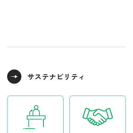
人や国の不平等をなくそう
住み続けられるまちづくりを
つくる責任 つかう責
気候変動に具体的な対策を
海の豊かさを守ろう
陸の豊かさも守ろう
平和と公正をすべての人に
パートナーシップで目標を達成しよう
SUSTAINABLE DEVE
サステナビリティ