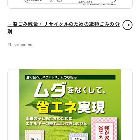
一般ごみ減量・リサイクルのための紙類ごみの分
別
#Environment
つくる責任 つかう責任
気候変動に具体的な対策を
陸の豊かさも守ろう