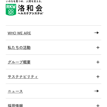
WHO WE ARE
私たちの活動
医療アクト
グループ概要
介護アクト
グループ情報
健康アクト
サステナビリティ
沿革
子ども未来アクト
トップコミットメント
私たちの施設
教育・研究アクト
ニュース
SDGsへの取り組み
社会福祉法人洛和福祉会
障がい福祉アクト
洛和会健康経営宣言
メディア情報一覧
関連アクト
採用情報