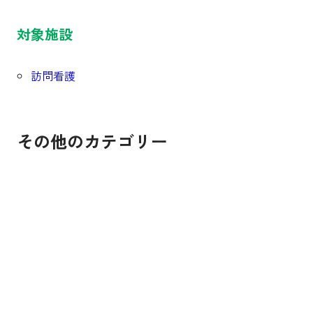
対象施設
訪問看護
その他のカテゴリー
貧困をなくそう
饑餓をゼロに
すべての人に健康と
質の高い教育をみんなに
ジェンダー平等を実現しよう
安全な水とトイレを
エネルギーをみんなに そしてクリーンに
働きがいも 経済成長も
産業と技術革新の基
人や国の不平等をなくそう
住み続けられるまちづくりを
つくる責任 つかう責
気候変動に具体的な対策を
海の豊かさを守ろう
陸の豊かさも守ろう
平和と公正をすべての人に
パートナーシップで目標を達成しよう
SUSTAINABLE DEVE