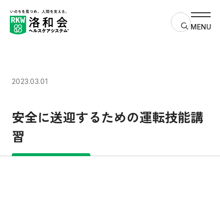
サイト内検
MENU
2023.03.01
安全に送迎するための運転技能講
習
質の高い教育をみんなに
住み続けられるまちづくりを
パートナーシップで目標を達成しよう