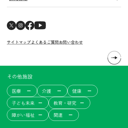
ESGへの取り組み
新卒採用
サステナビリティトピックス
中途採用
新型コロナウイルス感染症対策
医師・研修医採用
サイトマップ
よくあるご質問
お問い合わせ
その他施設
医療
介護
健康
子ども未来
教育・研究
障がい福祉
関連