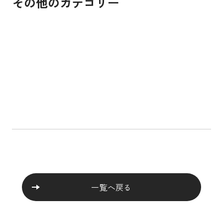
その他のカテゴリー
貧困をなくそう
饑餓をゼロに
すべての人に健康と
質の高い教育をみんなに
ジェンダー平等を実現しよう
安全な水とトイレを
エネルギーをみんなに そしてクリーンに
働きがいも 経済成長も
産業と技術革新の基
人や国の不平等をなくそう
住み続けられるまちづくりを
つくる責任 つかう責
気候変動に具体的な対策を
海の豊かさを守ろう
陸の豊かさも守ろう
平和と公正をすべての人に
パートナーシップで目標を達成しよう
SUSTAINABLE DEVE
一覧へ戻る