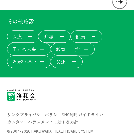
その他施設
医療
介護
健康
子ども未来
教育・研究
障がい福祉
関連
洛和会音羽病院
介護サービス
洛和会音羽病院健診センター
洛和東桂坂保育園
洛和会京都看護学校
障がい者福祉施設
居宅介護支援事業[ウェルネット]
介護付有料老人ホーム
洛和会丸太町病院
洛和桂小規模保育園
障がい者就労支援事業所
洛和会音羽記念病院
サービス付き高齢者向け住宅
洛和会東寺南クリニック健診センター
洛和桂川小規模保育園
洛和会京都音楽療法研究センター
洛和会搬送部門[トランスポート]
洛和大塚みどり保育園
洛和会音羽リハビリテーション病院
洛和会医療介護サービスセンター
洛和メディカルスポーツ京都丸太町
守山市立吉身保育園
洛和会京都医学教育センター
障がい者労働支援事業
洛和みずのさと保育園
洛和会東寺南クリニック
居宅介護支援事業
守山市立よしみ乳児保育園
洛和会学術支援センター
洛和会訪問看護ステーション
らくわ往診矢野医院
洛和なごみ保育園
二条駅前クリニック
訪問リハビリテーション
京都市音羽児童館
京都市大塚児童館
リンク
プライバシーポリシー
SNS利用ガイドライン
丸太町リハビリテーションクリニック
洛和ヘルパーステーション
京都市花山児童館
京都市深草児童館
洛和デイセンター
カスタマーハラスメントに対する方針
淀みづクリニック
洛和グループホーム
洛和山科小山児童園てくてく親子教室
洛和小規模多機能サービス
洛和看護小規模多機能サービス
洛和御所南学童クラブ
守山市物部児童クラブ室
介護医療院
©2004-2026 RAKUWAKAI HEALTHCARE SYSTEM