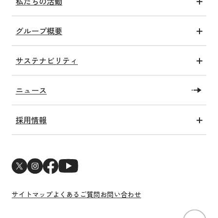
私たちの活動
医療アクト
グループ概要
介護アクト
グループ情報
健康アクト
サステナビリティ
沿革
子ども未来アクト
トップコミットメント
私たちの施設
教育・研究アクト
ニュース
SDGsへの取り組み
社会福祉法人洛和福祉会
障がい福祉アクト
洛和会健康経営宣言
メディア情報一覧
関連アクト
採用情報
ESGへの取り組み
新卒採用
サステナビリティトピックス
中途採用
新型コロナウイルス感染症対策
医師・研修医採用
サイトマップ
よくあるご質問
お問い合わせ