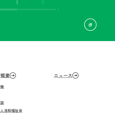
プ概要
ニュース
情報
施設
法人洛和福祉会