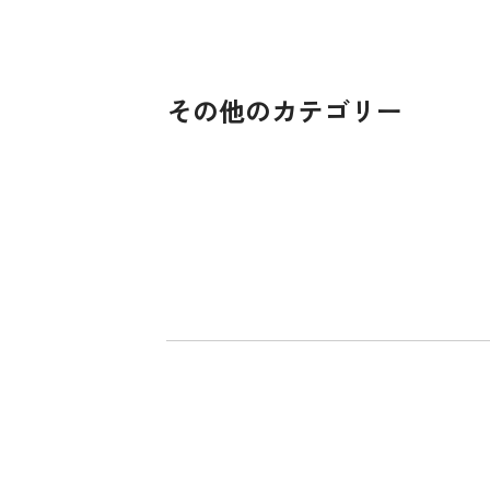
その他のカテゴリー
貧困をなくそう
饑餓をゼロに
エネルギーをみんなに そしてクリーンに
働きがいも 経済成長
気候変動に具体的な対策を
海の豊かさを守ろう