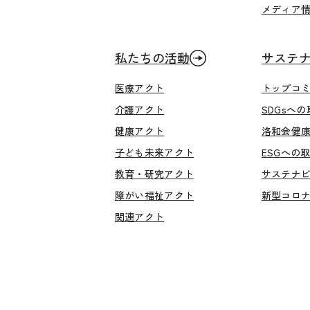
メディア
私たちの活動
サステ
医療アクト
トップコ
介護アクト
SDGsへ
健康アクト
洛和会健
子ども未来アクト
ESGへの
教育・研究アクト
サステナ
障がい福祉アクト
新型コロ
関連アクト