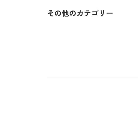
その他のカテゴリー
貧困をなくそう
饑餓をゼロに
エネルギーをみんなに そしてクリーンに
働きがいも 経済成長
気候変動に具体的な対策を
海の豊かさを守ろう