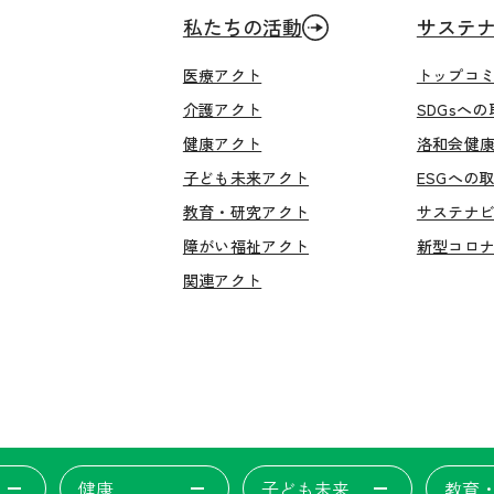
私たちの活動
サステ
医療アクト
トップコ
介護アクト
SDGsへ
健康アクト
洛和会健
子ども未来アクト
ESGへの
教育・研究アクト
サステナ
障がい福祉アクト
新型コロ
関連アクト
健康
子ども未来
教育