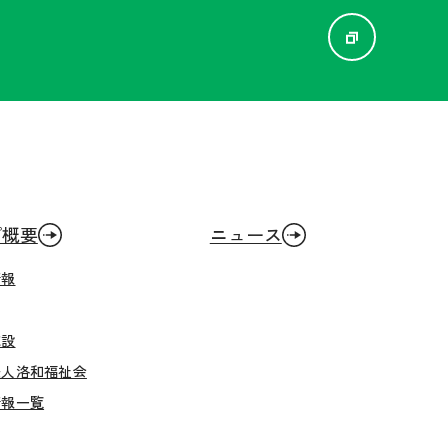
プ概要
ニュース
情報
施設
法人洛和福祉会
情報一覧