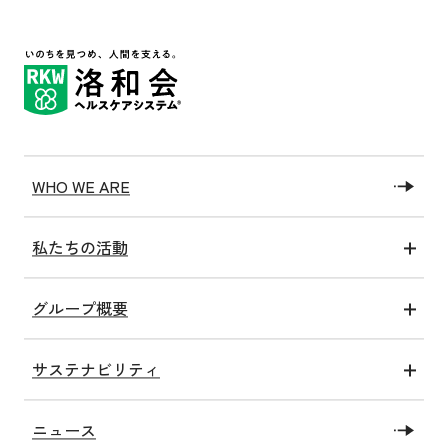
WHO WE ARE
私たちの活動
医療アクト
グループ概要
介護アクト
グループ情報
健康アクト
サステナビリティ
沿革
子ども未来アクト
トップコミットメント
私たちの施設
教育・研究アクト
ニュース
SDGsへの取り組み
社会福祉法人洛和福祉会
障がい福祉アクト