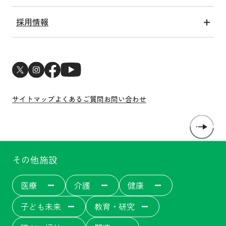
洛和会健康経営宣言
メディア情報一覧
関連アクト
採用情報
ESGへの取り組み
新卒採用
サステナビリティトピックス
中途採用
新型コロナウイルス感染症対策
医師・研修医採用
サイトマップ
よくあるご質問
お問い合わせ
その他施設
医療
介護
健康
子ども未来
教育・研究