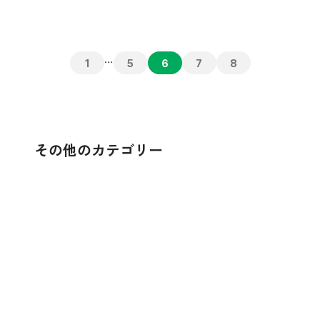
ジェンダー平等を実現しよう
働きがいも 経済成長も
人や国の不平等をなくそう
平和と公正をすべての人に
…
1
5
6
7
8
その他のカテゴリー
貧困をなくそう
饑餓をゼロに
すべての人に健康と
質の高い教育をみんなに
ジェンダー平等を実現しよう
安全な水とトイレを
エネルギーをみんなに そしてクリーンに
働きがいも 経済成長も
産業と技術革新の基
人や国の不平等をなくそう
住み続けられるまちづくりを
つくる責任 つかう責
気候変動に具体的な対策を
海の豊かさを守ろう
陸の豊かさも守ろう
平和と公正をすべての人に
パートナーシップで目標を達成しよう
SUSTAINABLE DEVE