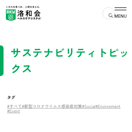
サイト内検
MENU
サステナビリティトピッ
クス
タグ
#すべて
#新型コロナウイルス感染症対策
#Social
#Environment
#Event