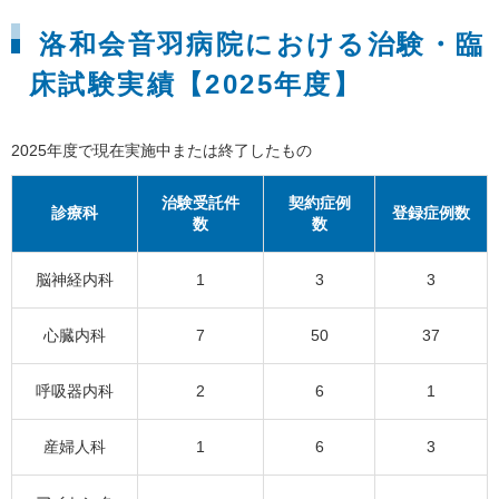
洛和会音羽病院における治験・臨
床試験実績【2025年度】
2025年度で現在実施中または終了したもの
治験受託件
契約症例
診療科
登録症例数
数
数
脳神経内科
1
3
3
心臓内科
7
50
37
呼吸器内科
2
6
1
産婦人科
1
6
3