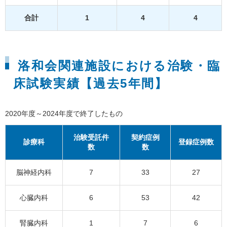
合計
1
4
4
洛和会関連施設における治験・臨
床試験実績【過去5年間】
2020年度～2024年度で終了したもの
治験受託件
契約症例
診療科
登録症例数
数
数
脳神経内科
7
33
27
心臓内科
6
53
42
腎臓内科
1
7
6