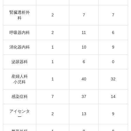
腎臓透析外
2
7
7
科
呼吸器内科
2
11
6
消化器内科
1
10
9
泌尿器科
1
6
0
産婦人科
1
40
32
小児科
感染症科
7
37
14
アイセンタ
2
13
9
ー