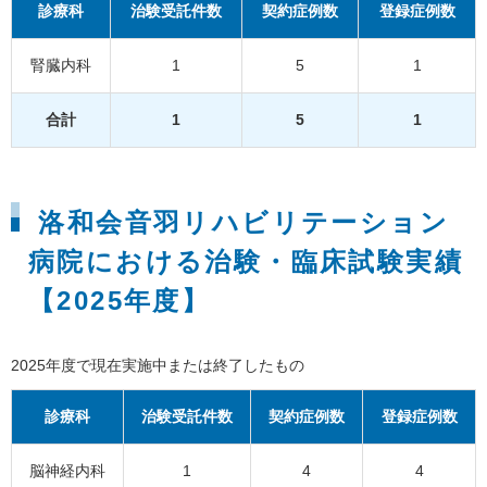
診療科
治験受託件数
契約症例数
登録症例数
腎臓内科
1
5
1
合計
1
5
1
洛和会音羽リハビリテーション
病院における治験・臨床試験実績
【2025年度】
2025年度で現在実施中または終了したもの
診療科
治験受託件数
契約症例数
登録症例数
脳神経内科
1
4
4