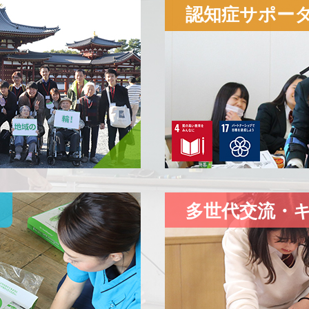
洛和ホームライフ北野白梅町×佛教大学 施設高齢者と学生がオ
認知症サポー
ェクト
に「小学生の勇気をPUSH！救急救命士がZoomで救命講
キャリア支援
に「洛和会音羽病院と京都市立音羽中学校でリモ
しました。
▲
多世代交流・