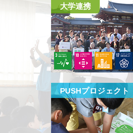
2020年11月26日
大学連携
に「
大学連携
2020年11月24日
PUSHプロジ
多世代交流・
た。
2020年4月27日
ページを公開
PUSHプロジェクト