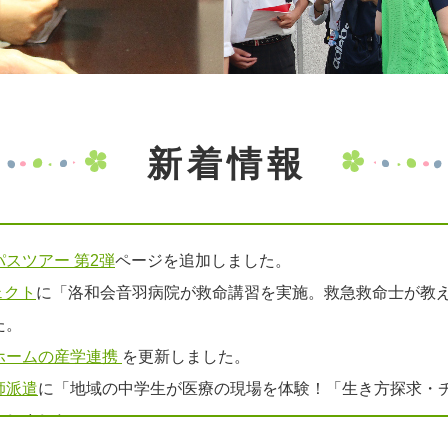
新着情報
スツアー 第2弾
ページを追加しました。
ェクト
に「洛和会音羽病院が救命講習を実施。救急救命士が教え
た。
ホームの産学連携
を更新しました。
師派遣
に「地域の中学生が医療の現場を体験！「生き方探求・
加しました。