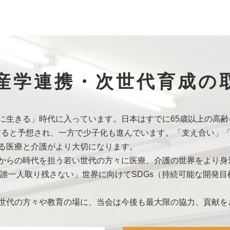
キャリア支援
に「洛和会音羽病院∞京都橘大学 次世代育成とリ
開催へ」を追加しました。
ター養成講
に「介護事業部∞佛教大学 高齢者との交流に向けて
施」を追加しました。
学部「企業のCSR実践演習」に洛和会音羽病院が参画[らくわプ
産学連携・次世代育成の
大学をオンラインでつなぎ症例検討会を実施」
ニュースリリー
師派遣
に「中学生の『生き方探求・チャレンジ体験』」・「未
』」、
に生きる」時代に入っています。日本はすでに65歳以上の高齢
に達すると予想され、一方で少子化も進んでいます。「支え合い」
キャリア支援
に「佛教大学の学生が介護施設の入居者さんをオ
る医療と介護がより大切になります。
からの時代を担う若い世代の方々に医療、介護の世界をより身
ェクト
に「小学生の勇気をPUSH！看護師と救急救命士がオン
「誰一人取り残さない」世界に向けてSDGs（持続可能な開発
龍谷大学政策学部×京都CSRネットワーク」を追加しました。
世代の方々や教育の場に、当会は今後も最大限の協力、貢献を
師派遣
に「京都市立音羽中学校の授業でSDGsについて講演」