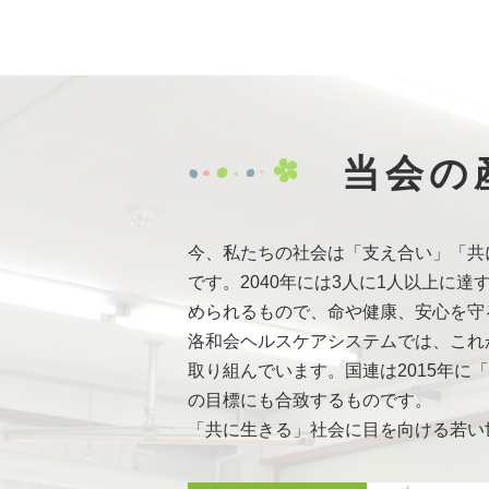
多世代交流・
症例検討会を
認知症サポー
養成講座を実
2022年8月29日
龍谷大学 政策
当会の
2022年7月29日
「臨床現場と
2022年2月16日
特別授業・講
ャレンジ体験
今、私たちの社会は「支え合い」「共
です。2040年には3人に1人以上
多世代交流・
められるもので、命や健康、安心を守
た。
洛和会ヘルスケアシステムでは、これ
2022年2月7日
PUSHプロジ
取り組んでいます。国連は2015年に
ました。
の目標にも合致するものです。
2021年9月30日
大学連携
に「
「共に生きる」社会に目を向ける若い
2021年8月2日
特別授業・講