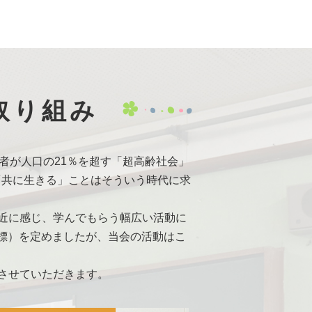
ハビリ職の技術向上を目指して合同
佛教大学の学生に認知症サポーター
ラス]
を配信しました。
取り組み
ス
を配信しました。
来の医療従事者！?『生き方探求・チ
者が人口の21％を超す「超高齢社会」
「共に生きる」ことはそういう時代に求
ンライン擬似旅行へ」を追加しまし
近に感じ、学んでもらう幅広い活動に
ラインで救命講習を実施」を追加し
目標）を定めましたが、当会の活動はこ
させていただきます。
を追加しました。