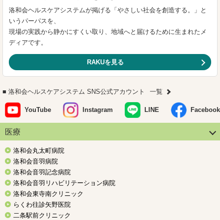
洛和会ヘルスケアシステムが掲げる「やさしい社会を創造する。」と
いうパーパスを、
現場の実践から静かにすくい取り、地域へと届けるために生まれたメ
ディアです。
RAKUを見る
洛和会ヘルスケアシステム SNS公式アカウント
一覧
YouTube
Instagram
LINE
Facebook
医療
洛和会丸太町病院
洛和会音羽病院
洛和会音羽記念病院
洛和会音羽リハビリテーション病院
洛和会東寺南クリニック
らくわ往診矢野医院
二条駅前クリニック