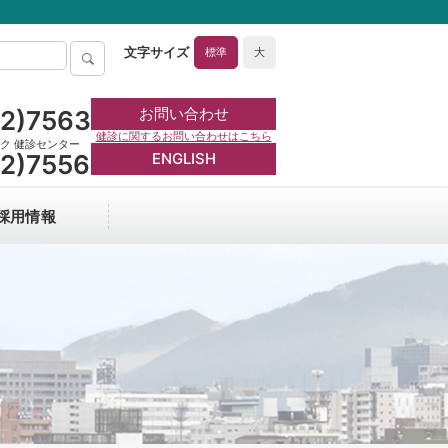
標準
大
お問い合わせ
72)7563
健診に関するお問い合わせはこちら
ク 健診センター
ENGLISH
72)7556
採用情報
外来担当医一覧
院長からのごあいさつ
新薬開発・研究支援
洛和会京都健診センター
当クリニックで実施中の臨床研究の情報
カスタマーハラスメントに対する方針