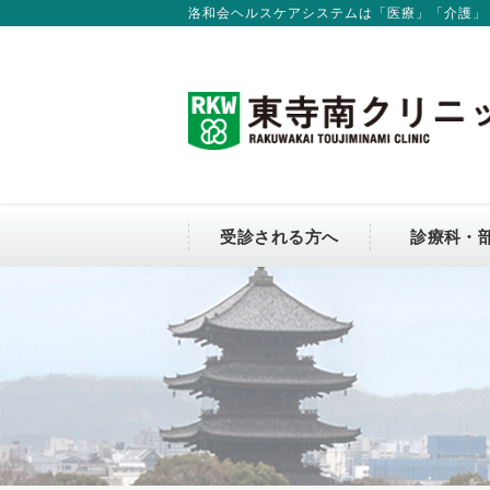
洛和会ヘルスケアシステムは「医療」「介護」
受診される方へ
診療科・
人工透析のご案内
診療科
会長からのごあいさつ
連携窓口（地域連携課）
新卒採用
Changing Medical Fee for Non-
クリニック概要
Resident
個人情報保護方針
施設基準など