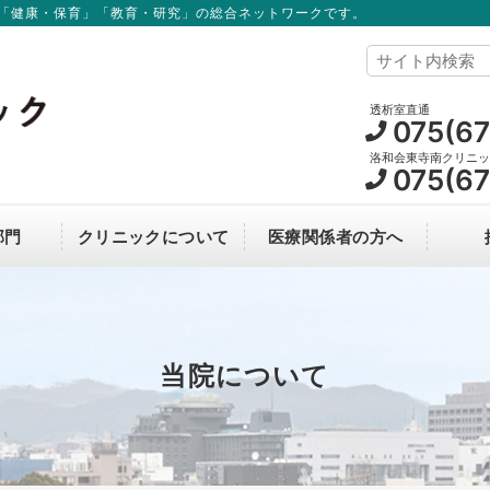
「健康・保育」「教育・研究」の総合ネットワークです。
透析室直通
075(6
洛和会東寺南クリニッ
075(6
部門
クリニックについて
医療関係者の方へ
オンライン資格確認について
医師から探す
理事長からのごあいさつ
クリニック見学
中途採用
長期収載品について
交通アクセス
当院について
患者さんの権利・責務について
クリニックパンフレット