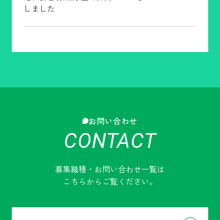
しました
すべて
洛和会音羽記念病院
2024.12.24
洛和会音羽記念病院 医師採用サイトをリニュー
アルしました
すべて
洛和会音羽リハビリテーション病院
2024.12.24
お問い合わせ
洛和会音羽リハビリテーション病院 医師採用サ
CONTACT
イトをリニューアルしました
募集職種・お問い合わせ一覧は
こちらからご覧ください。