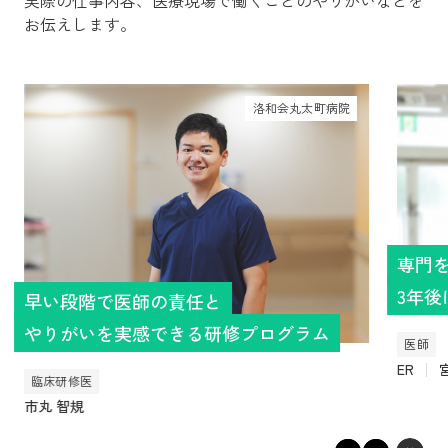
実際の仕事内容、医療現場で働くことのやりがいなどを
お伝えします。
洛和会丸太町病院
専門
3年
早い段階で医師の責任と
やりがいを実感できる研修プログラム
医師
ER
臨床研修医
市丸 智規