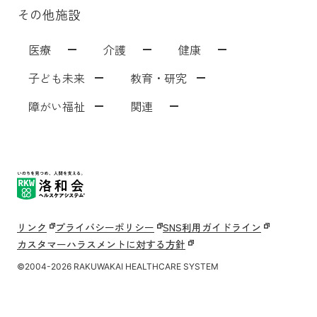
その他施設
医療
介護
健康
子ども未来
教育・研究
障がい福祉
関連
洛和会音羽病院
介護サービス
洛和会音羽病院健診センター
洛和東桂坂保育園
洛和会京都看護学校
障がい者福祉施設
居宅介護支援事業[ウェルネット]
介護付有料老人ホーム
洛和会丸太町病院
洛和桂小規模保育園
障がい者就労支援事業所
洛和会音羽記念病院
サービス付き高齢者向け住宅
洛和会東寺南クリニック健診センター
洛和桂川小規模保育園
洛和会京都音楽療法研究センター
洛和会搬送部門[トランスポート]
洛和大塚みどり保育園
洛和会音羽リハビリテーション病院
洛和会医療介護サービスセンター
洛和メディカルスポーツ京都丸太町
守山市立吉身保育園
洛和会京都医学教育センター
障がい者労働支援事業
洛和みずのさと保育園
洛和会東寺南クリニック
居宅介護支援事業
守山市立よしみ乳児保育園
洛和会学術支援センター
洛和会訪問看護ステーション
らくわ往診矢野医院
洛和なごみ保育園
二条駅前クリニック
訪問リハビリテーション
京都市音羽児童館
京都市大塚児童館
リンク
プライバシーポリシー
SNS利用ガイドライン
丸太町リハビリテーションクリニック
洛和ヘルパーステーション
京都市花山児童館
京都市深草児童館
洛和デイセンター
カスタマーハラスメントに対する方針
淀みづクリニック
洛和グループホーム
洛和山科小山児童園てくてく親子教室
洛和小規模多機能サービス
洛和看護小規模多機能サービス
洛和御所南学童クラブ
守山市物部児童クラブ室
介護医療院
©2004-2026 RAKUWAKAI HEALTHCARE SYSTEM
介護老人保健施設
洛和キッズアフタースクールもりやま
介護老人福祉施設
障害者支援施設
洛和若草保育園
洛和会介護教育センター
洛和会音羽病院病児保育室よつば