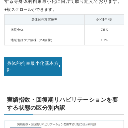
する等身体的拘束最小化に向けて取り組んでおります。
身体的拘束実施率
令和8年4月
病院全体
7.5%
地域包括ケア病棟（2A病棟）
1.7%
身体的拘束最小化基本方
針
実績指数・回復期リハビリテーションを要
する状態の区分別内訳