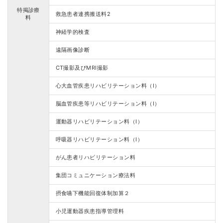
特掲診療
救急患者連携搬送料2
料
神経学的検査
遠隔画像診断
CT撮影及びMRI撮影
心大血管疾患リハビリテーション料（Ⅰ）
脳血管疾患等リハビリテーション料（Ⅰ）
運動器リハビリテーション料（Ⅰ）
呼吸器リハビリテーション料（Ⅰ）
がん患者リハビリテーション料
集団コミュニケーション療法料
摂食嚥下機能回復体制加算２
小児運動器疾患指導管理料