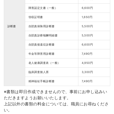
障害認定文書（一般）
6,600円
領収証明書
1,650円
診断書
自賠責保険用診断書
5,500円
自賠責診療報酬明細書
5,500円
自賠責後遺症診断書
6,600円
年金等障害用診断書
7,490円
老人健康調査表（一般）
4,950円
臨床調査個人票
3,300円
精神福祉手帳診断書
7,490円
※書類は即日作成できませんので、事前にお申し込みい
ただきますようお願いいたします。
上記以外の書類の料金については、職員にお尋ねくださ
い。