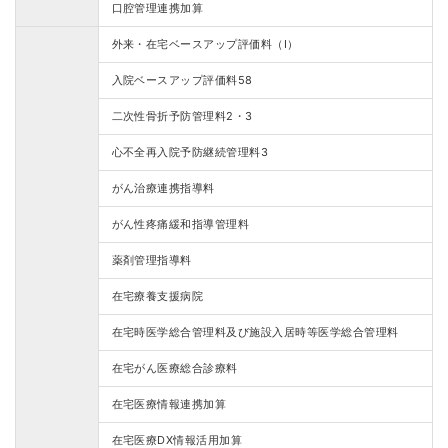
口腔管理連携加算
外来・在宅ベースアップ評価料（Ⅰ）
入院ベースアップ評価料58
二次性骨折予防管理料2・3
心不全再入院予防継続管理料3
がん治療連携指導料
がん性疼痛緩和指導管理料
薬剤管理指導料
在宅療養支援病院
在宅時医学総合管理料及び施設入居時等医学総合管理料
在宅がん医療総合診療料
在宅医療情報連携加算
在宅医療DX情報活用加算