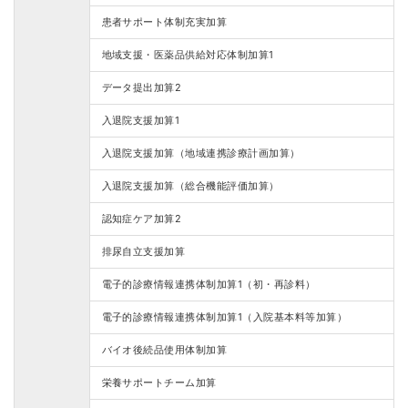
患者サポート体制充実加算
地域支援・医薬品供給対応体制加算1
データ提出加算2
入退院支援加算1
入退院支援加算（地域連携診療計画加算）
入退院支援加算（総合機能評価加算）
認知症ケア加算2
排尿自立支援加算
電子的診療情報連携体制加算1（初・再診料）
電子的診療情報連携体制加算1（入院基本料等加算）
バイオ後続品使用体制加算
栄養サポートチーム加算