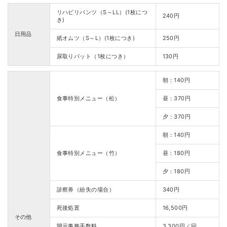
リハビリパンツ（S～LL）(1枚につ
240円
き)
日用品
紙オムツ（S～L）(1枚につき)
250円
尿取りパット（1枚につき）
130円
朝：140円
食事特別メニュー（松）
昼：370円
夕：370円
朝：140円
食事特別メニュー（竹）
昼：180円
夕：180円
診察券（紛失の場合）
340円
死後処置
16,500円
その他
開示事務手数料
3,300円／回