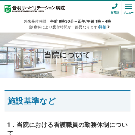
お電話
メニュー
外来受付時間
午前 8時30分～正午/午後 1時～4時
(診療科により受付時間が一部異なります)
詳細
当院について
施設基準など
1．当院における看護職員の勤務体制につい
て