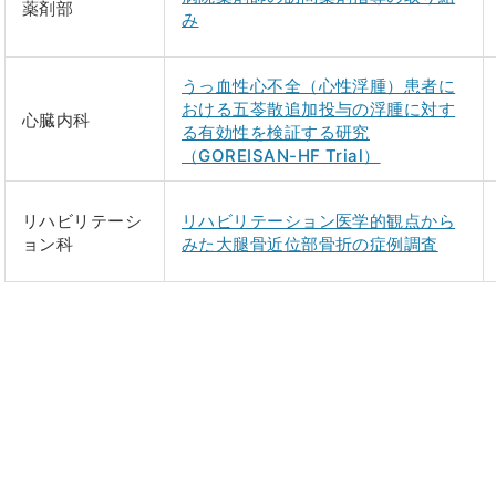
薬剤部
み
うっ血性心不全（心性浮腫）患者に
おける五苓散追加投与の浮腫に対す
心臓内科
る有効性を検証する研究
（GOREISAN-HF Trial）
リハビリテーシ
リハビリテーション医学的観点から
ョン科
みた大腿骨近位部骨折の症例調査