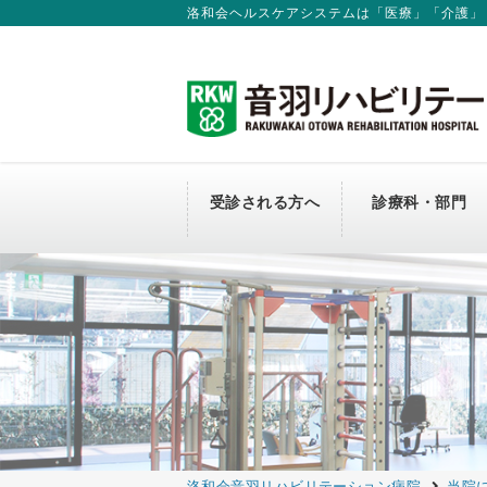
洛和会ヘルスケアシステムは「医療」「介護」
受診される方へ
診療科・部門
外来のご案内
診療科
入院のご案内
会長からのごあいさつ
紹介外来の予約について
新卒採用
Changing Medical Fee for Non-
医師から探す
面会のご案内
病院概要
転院・入院のお申し込み
Resident
当院で実施中の臨床研究の情報
神経難病相談窓口のご紹介
セカンドオピニオンについて
当院のリハビリテーション
病院見学
テラス棟
洛和会音羽リハビリテーション病院
当院