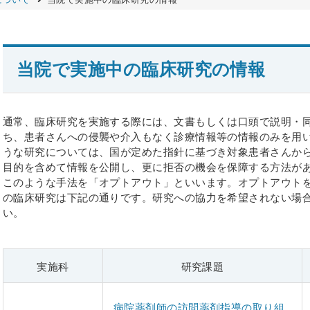
コンビニ
初診時の機能強化加算について
当院で実施中の臨床研究の情報
通常、臨床研究を実施する際には、文書もしくは口頭で説明・
ち、患者さんへの侵襲や介入もなく診療情報等の情報のみを用
うな研究については、国が定めた指針に基づき対象患者さんか
目的を含めて情報を公開し、更に拒否の機会を保障する方法が
このような手法を「オプトアウト」といいます。オプトアウト
の臨床研究は下記の通りです。研究への協力を希望されない場
い。
実施科
研究課題
病院薬剤師の訪問薬剤指導の取り組