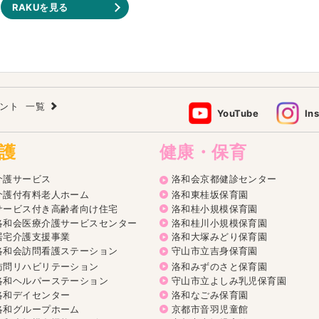
RAKUを見る
ウント
一覧
YouTube
In
護
健康・保育
介護サービス
洛和会京都健診センター
介護付有料老人ホーム
洛和東桂坂保育園
サービス付き高齢者向け住宅
洛和桂小規模保育園
洛和会医療介護サービスセンター
洛和桂川小規模保育園
居宅介護支援事業
洛和大塚みどり保育園
洛和会訪問看護ステーション
守山市立吉身保育園
訪問リハビリテーション
洛和みずのさと保育園
洛和ヘルパーステーション
守山市立よしみ乳児保育園
洛和デイセンター
洛和なごみ保育園
洛和グループホーム
京都市音羽児童館