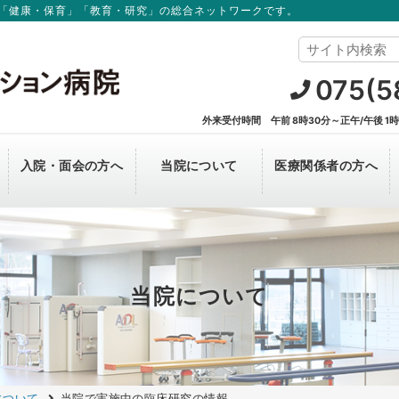
「健康・保育」「教育・研究」の総合ネットワークです。
075(5
外来受付時間 午前 8時30分～正午/午後 1
入院・面会の方へ
当院について
医療関係者の方へ
外来担当医一覧
看護部
個室のご案内
理事長からのごあいさつ
紹介外来担当医一覧
中途採用
神経難病相談窓口
音楽療法
オンライン面会のご案内
交通アクセス
医療情報ネットワーク・地域医療連携シス
テム「らくらく病診ネットワーク」
当院について
脳卒中相談窓口（無料）
フロア案内図
地域リハビリテーションの相談窓口
訪問リハビリテーション
新薬開発・研究支援
らくまちテラス
について
当院で実施中の臨床研究の情報