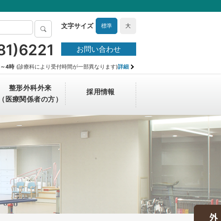
標準
大
81)6221
お問い合わせ
時～4時
(診療科により受付時間が一部異なります)
詳細
整形外科外来
採用情報
（医療関係者の方）
オンライン資格確認について
技術部門
病棟のご案内
病院長からのごあいさつ
レスパイト入院のご案内
医師採用
認知症電話相談窓口（無料）
当院における感染症対策に係る取り組み
医療介護サービスセンター
建築コンセプト
在宅医療支援センター（訪問診療医）
フリースペース 絆＠大塚Withらくまちテ
ラス
養蜂【ハーモニー・ハニー・プロジェク