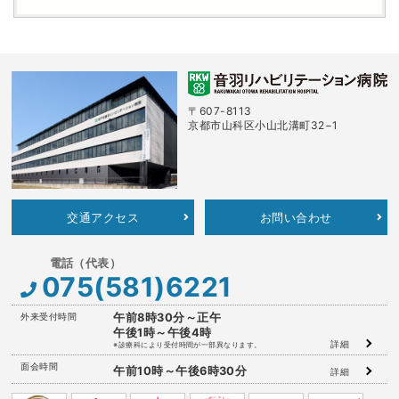
〒607-8113
京都市山科区小山北溝町32−1
交通アクセス
お問い合わせ
075(581)6221
外来受付時間
午前8時30分～正午
午後1時～午後4時
詳細
※診療科により受付時間が一部異なります。
面会時間
午前10時～午後6時30分
詳細