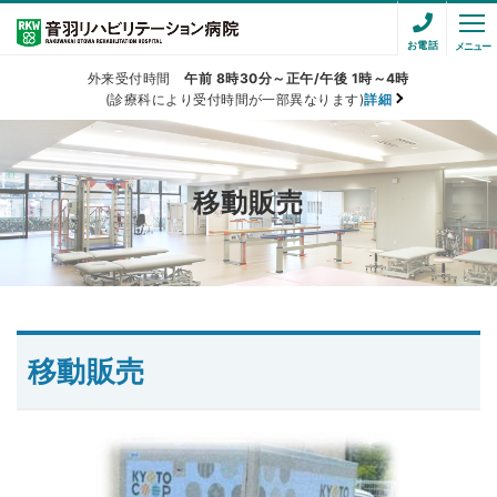
お電話
メニュー
外来受付時間
午前 8時30分～正午/午後 1時～4時
(診療科により受付時間が一部異なります)
詳細
移動販売
移動販売