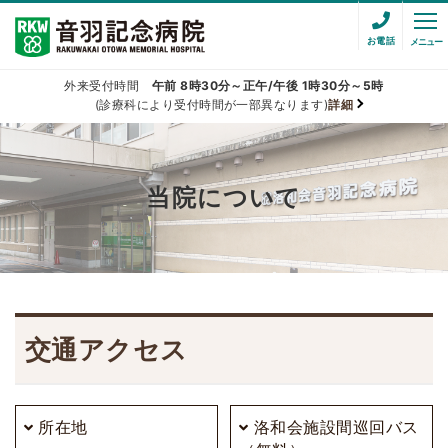
お電話
メニュー
外来受付時間
午前 8時30分～正午/午後 1時30分～5時
(診療科により受付時間が一部異なります)
詳細
当院について
交通アクセス
所在地
洛和会施設間巡回バス