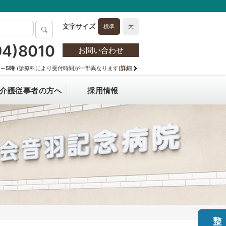
標準
大
94)8010
お問い合わせ
分～5時
(診療科により受付時間が一部異なります)
詳細
介護従事者の方へ
採用情報
hanging Medical Fee for Non-
技術部門
マスク着用のお願い
病院長からのごあいさつ
医師採用
esident
自主機能評価指標（透析医療）
フロア案内図
情報保護方針
テ開示を希望される方へ