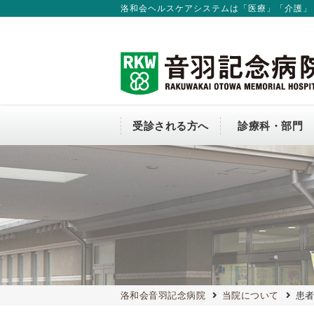
洛和会ヘルスケアシステムは「医療」「介護」
受診される方へ
診療科・部門
外来のご案内
診療科
入院のご案内
会長からのごあいさつ
連携窓口（地域連携課）
介護従事者の方へ
新卒採用
医師から探す
個室のご案内
当院の方針について
医療従事者の負担軽減および処遇
関する取組事項
コンビニ
洛和会音羽記念病院
当院について
患者
交通アクセス