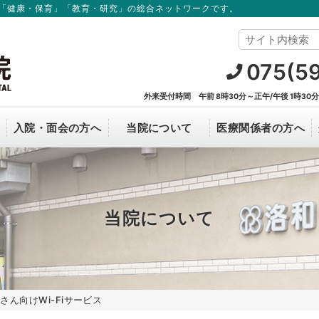
「健康・保育」「教育・研究」の総合ネットワークです。
075(5
外来受付時間 午前 8時30分～正午/午後 1時30
入院・面会の方へ
当院について
医療関係者の方へ
オンライン資格確認について
看護部
面会のご案内
理事長からのごあいさつ
新薬開発・研究支援
中途採用
C
R
病院概要
当院について
改善に
治験について
当院で実施中の臨床研究の情報
病院見学
個人
さん向けWi-Fiサービス
臨床研究について
カル