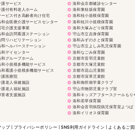
介護サービス
洛和会京都健診センター
介護付有料老人ホーム
洛和東桂坂保育園
サービス付き高齢者向け住宅
洛和桂小規模保育園
洛和会医療介護サービスセンター
洛和桂川小規模保育園
居宅介護支援事業
洛和大塚みどり保育園
洛和会訪問看護ステーション
守山市立吉身保育園
訪問リハビリテーション
洛和みずのさと保育園
洛和ヘルパーステーション
守山市立よしみ乳児保育園
洛和デイセンター
洛和なごみ保育園
洛和グループホーム
京都市音羽児童館
洛和小規模多機能サービス
京都市大塚児童館
洛和看護小規模多機能サービス
京都市花山児童館
介護医療院
京都市深草児童館
介護老人保健施設
洛和御所南学童クラブ
介護老人福祉施設
守山市物部児童クラブ室
障害者支援施設
洛和キッズアフタースクールもり
洛和若草保育園
洛和会音羽病院病児保育室よつば
洛和イリオス保育園
マップ
プライバシーポリシー
SNS利用ガイドライン
よくあるご質