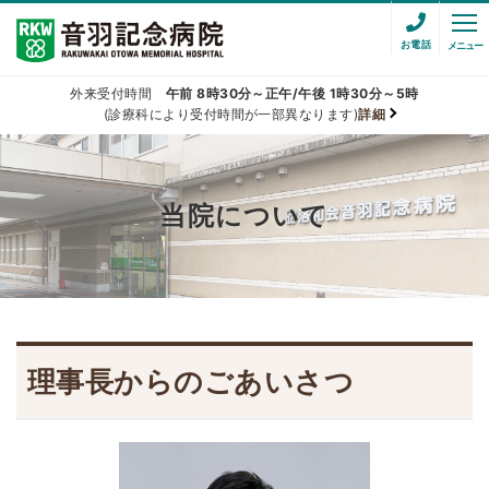
お電話
メニュー
外来受付時間
午前 8時30分～正午/午後 1時30分～5時
(診療科により受付時間が一部異なります)
詳細
当院について
理事長からのごあいさつ