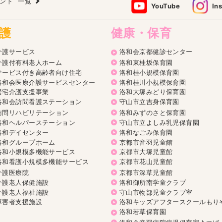
ウント
一覧
YouTube
In
護
健康・保育
介護サービス
洛和会京都健診センター
介護付有料老人ホーム
洛和東桂坂保育園
サービス付き高齢者向け住宅
洛和桂小規模保育園
洛和会医療介護サービスセンター
洛和桂川小規模保育園
居宅介護支援事業
洛和大塚みどり保育園
洛和会訪問看護ステーション
守山市立吉身保育園
訪問リハビリテーション
洛和みずのさと保育園
洛和ヘルパーステーション
守山市立よしみ乳児保育園
洛和デイセンター
洛和なごみ保育園
洛和グループホーム
京都市音羽児童館
洛和小規模多機能サービス
京都市大塚児童館
洛和看護小規模多機能サービス
京都市花山児童館
介護医療院
京都市深草児童館
介護老人保健施設
洛和御所南学童クラブ
介護老人福祉施設
守山市物部児童クラブ室
障害者支援施設
洛和キッズアフタースクールもり
洛和若草保育園