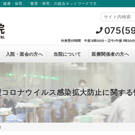
「健康・保育」「教育・研究」の総合ネットワークです。
075(5
外来受付時間 午前 8時30分～正午/午後 1時30
入院・面会の方へ
当院について
医療関係者の方へ
オンライン資格確認について
看護部
面会のご案内
理事長からのごあいさつ
新薬開発・研究支援
中途採用
C
R
病院概要
型コロナウイルス感染拡大防止に関する
改善に
治験について
当院で実施中の臨床研究の情報
病院見学
個人
内
臨床研究について
カル