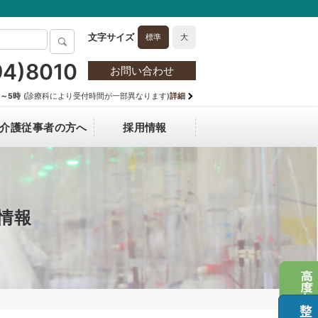
標準
大
94)8010
お問い合わせ
分～5時
(診療科により受付時間が一部異なります)
詳細
介護従事者の方へ
採用情報
hanging Medical Fee for Non-
技術部門
マスク着用のお願い
病院長からのごあいさつ
医師採用
esident
自主機能評価指標（透析医療）
情報
フロア案内図
情報保護方針
テ開示を希望される方へ