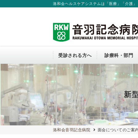
洛和会ヘルスケアシステムは「医療」「介護」
受診される方へ
診療科・部門
外来のご案内
診療科
入院のご案内
会長からのごあいさつ
連携窓口（地域連携課）
介護従事者の方へ
新卒採用
医師から探す
個室のご案内
当院の方針について
新
医療従事者の負担軽減および処遇
関する取組事項
コンビニ
洛和会音羽記念病院
面会についてのご案
交通アクセス