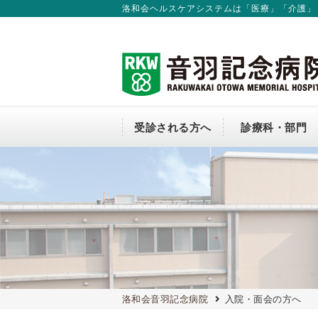
洛和会ヘルスケアシステムは「医療」「介護」
受診される方へ
診療科・部門
外来のご案内
診療科
入院のご案内
会長からのごあいさつ
連携窓口（地域連携課）
介護従事者の方へ
新卒採用
医師から探す
個室のご案内
当院の方針について
医療従事者の負担軽減および処遇
関する取組事項
コンビニ
洛和会音羽記念病院
入院・面会の方へ
交通アクセス