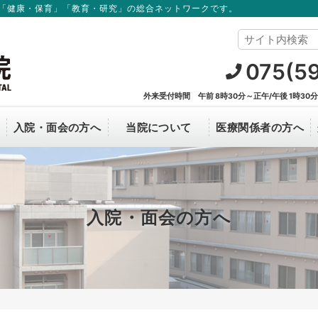
「健康・保育」「教育・研究」の総合ネットワークです。
075(5
外来受付時間 午前 8時30分～正午/午後 1時30
入院・面会の方へ
当院について
医療関係者の方へ
オンライン資格確認について
看護部
面会のご案内
理事長からのごあいさつ
新薬開発・研究支援
中途採用
C
R
病院概要
入院・面会の方へ
改善に
治験について
当院で実施中の臨床研究の情報
病院見学
個人
臨床研究について
カル