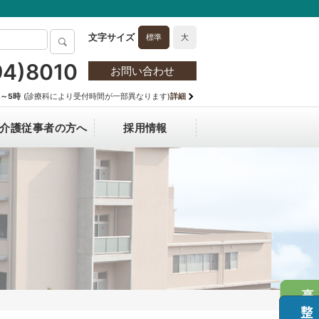
標準
大
94)8010
お問い合わせ
分～5時
(診療科により受付時間が一部異なります)
詳細
介護従事者の方へ
採用情報
hanging Medical Fee for Non-
技術部門
マスク着用のお願い
病院長からのごあいさつ
医師採用
esident
自主機能評価指標（透析医療）
フロア案内図
情報保護方針
テ開示を希望される方へ