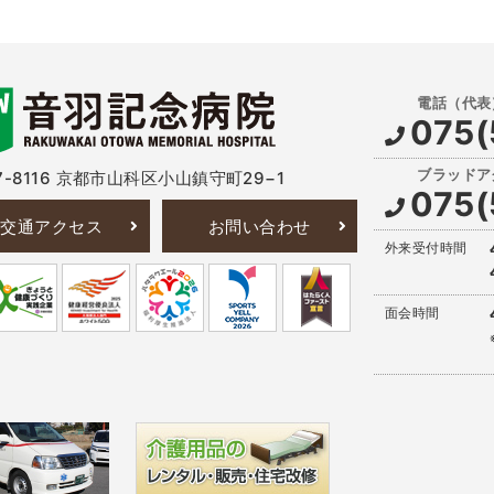
075(
-8116
京都市山科区小山鎮守町29−1
075(
交通アクセス
お問い合わせ
外来受付時間
面会時間