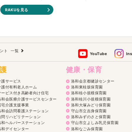
RAKUを見る
ウント
一覧
YouTube
In
護
健康・保育
介護サービス
洛和会京都健診センター
介護付有料老人ホーム
洛和東桂坂保育園
サービス付き高齢者向け住宅
洛和桂小規模保育園
洛和会医療介護サービスセンター
洛和桂川小規模保育園
居宅介護支援事業
洛和大塚みどり保育園
洛和会訪問看護ステーション
守山市立吉身保育園
訪問リハビリテーション
洛和みずのさと保育園
洛和ヘルパーステーション
守山市立よしみ乳児保育園
洛和デイセンター
洛和なごみ保育園