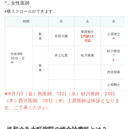
*
…女性医師
時間
月
火
水
柴田裕介
新
上原智之
岩田大輔
(代診)
大
患
※
竹諒
砂川智佳
午前8時
井上弘貴
松川展康
*
30分～正
※
午
再
来
仲吉朝基
上田剛士
※
8月7日（金）島医師、12日（水）砂川医師、20日
（木）西沢医師、26日（水）上原医師は休診となりま
す。ご了承ください。