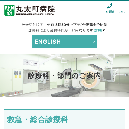
お電話
メニュー
外来受付時間
午前 8時30分～正午/午後完全予約制
(診療科により受付時間が一部異なります)
詳細
ENGLISH
診療科・部門のご案内
救急・総合診療科