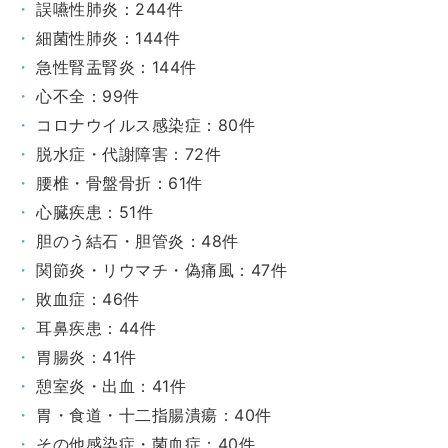
誤嚥性肺炎：244件
細菌性肺炎：144件
急性腎盂腎炎：144件
心不全：99件
コロナウイルス感染症：80件
脱水症・代謝障害：72件
腰椎・骨盤骨折：61件
心臓疾患：51件
胆のう結石・胆管炎：48件
関節炎・リウマチ・偽痛風：47件
敗血症：46件
耳鼻疾患：44件
胃腸炎：41件
憩室炎・出血：41件
胃・食道・十二指腸潰瘍：40件
その他感染症・菌血症：40件