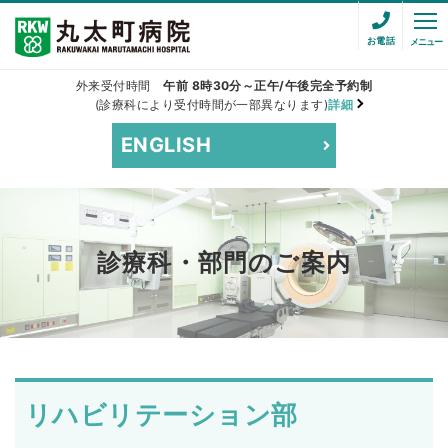
お電話
メニュー
外来受付時間
午前 8時30分～正午/午後完全予約制
(診療科により受付時間が一部異なります)
詳細
ENGLISH
診療科・部門のご案内
リハビリテーション部