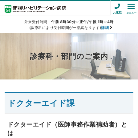
お電話
メニュー
外来受付時間
午前 8時30分～正午/午後 1時～4時
(診療科により受付時間が一部異なります)
詳細
診療科・部門のご案内
ドクターエイド課
ドクターエイド（医師事務作業補助者）と
は