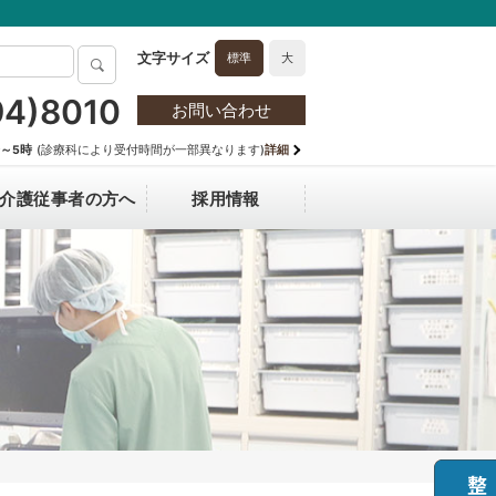
標準
大
94)8010
お問い合わせ
分～5時
(診療科により受付時間が一部異なります)
詳細
介護従事者の方へ
採用情報
hanging Medical Fee for Non-
技術部門
マスク着用のお願い
病院長からのごあいさつ
医師採用
esident
自主機能評価指標（透析医療）
フロア案内図
情報保護方針
テ開示を希望される方へ