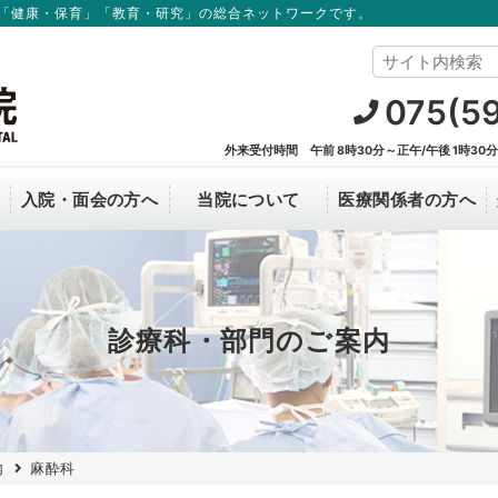
「健康・保育」「教育・研究」の総合ネットワークです。
075(5
外来受付時間 午前 8時30分～正午/午後 1時30
入院・面会の方へ
当院について
医療関係者の方へ
オンライン資格確認について
看護部
面会のご案内
理事長からのごあいさつ
新薬開発・研究支援
中途採用
C
R
病院概要
診療科・部門のご案内
改善に
治験について
当院で実施中の臨床研究の情報
病院見学
個人
内
麻酔科
臨床研究について
カル