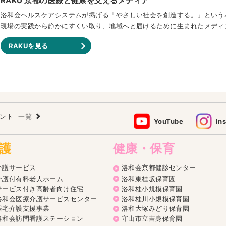
RAKU 京都の医療と健康を支えるメディア
洛和会ヘルスケアシステムが掲げる「やさしい社会を創造する。」という
現場の実践から静かにすくい取り、地域へと届けるために生まれたメディ
RAKUを見る
ウント
一覧
YouTube
In
護
健康・保育
介護サービス
洛和会京都健診センター
介護付有料老人ホーム
洛和東桂坂保育園
サービス付き高齢者向け住宅
洛和桂小規模保育園
洛和会医療介護サービスセンター
洛和桂川小規模保育園
居宅介護支援事業
洛和大塚みどり保育園
洛和会訪問看護ステーション
守山市立吉身保育園