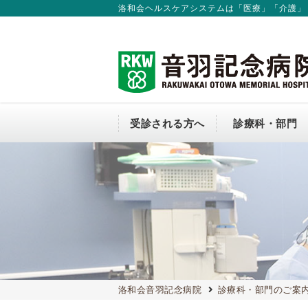
洛和会ヘルスケアシステムは「医療」「介護」
受診される方へ
診療科・部門
外来のご案内
診療科
入院のご案内
会長からのごあいさつ
連携窓口（地域連携課）
介護従事者の方へ
新卒採用
医師から探す
個室のご案内
当院の方針について
医療従事者の負担軽減および処遇
関する取組事項
コンビニ
洛和会音羽記念病院
診療科・部門のご案
交通アクセス