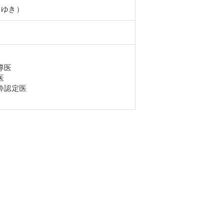
 ゆき）
導医
医
酔認定医