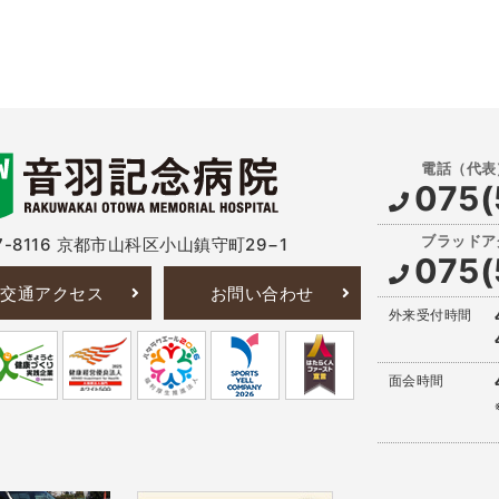
075(
-8116
京都市山科区小山鎮守町29−1
075(
交通アクセス
お問い合わせ
外来受付時間
面会時間